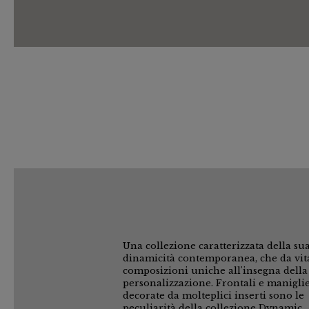
Una collezione caratterizzata della su
dinamicità contemporanea, che da vit
composizioni uniche all'insegna della
personalizzazione. Frontali e manigli
decorate da molteplici inserti sono le
peculiarità della collezione Dynamic.